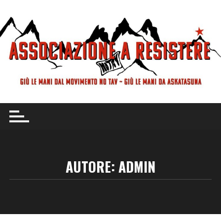
Vai
al
contenuto
AUTORE:
ADMIN