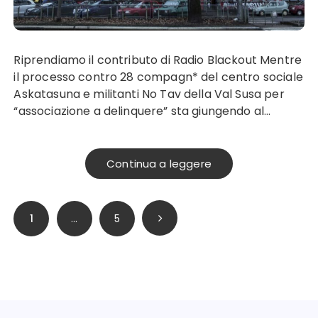
Riprendiamo il contributo di Radio Blackout Mentre
il processo contro 28 compagn* del centro sociale
Askatasuna e militanti No Tav della Val Susa per
“associazione a delinquere” sta giungendo al…
Continua a leggere
Paginazione
1
…
5
degli
articoli